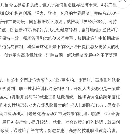
对当今世界诸多挑战，也关乎如何塑造世界经济未来。4.我们坚
们决心构建创新、活力、联动、包容的世界经济，并结合2030年
济合作主要论坛，同意根据以下原则，就推动世界经济强劲、可持
长点，以创新和可持续的方式推动经济转型，更好地维护当代和子
策保持一致，需求管理和供给侧改革并重，短期政策与中长期政策
多边贸易体制，确保全球化背景下的经济增长提供惠及更多人的机
要，创造更多高质量就业，消除贫困，解决经济发展中的不平等现
过统一措施和全面政策为所有人创造更多的、体面的、高质量的就业
质量学徒制、职业技术培训和终身制学习，开发人力资源仍是一项重
强人力资源开发与G20就业工作组政策统一性和协调性的跨年度框
前将永久性脱离劳动力市场风险最大的年轻人比例降低15%，男女劳
劳动力流动和人口老龄化给劳动力市场带来的机遇和挑战。G20正努
，展开务实行动，提升经济、就业、社会政策之间的协调，鼓励创
统筹政策，通过培训等方式，促进普惠、高效的技能职业教育培训。