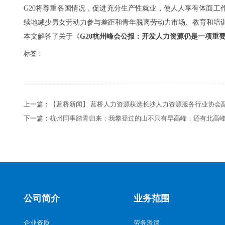
G20将尊重各国情况，促进充分生产性就业，使人人享有体面工
续地减少男女劳动力参与差距和青年脱离劳动力市场、教育和培训
本文解答了关于《
G20杭州峰会公报：开发人力资源仍是一项重
标签：
上一篇：
【蓝桥新闻】 蓝桥人力资源获选长沙人力资源服务行业协会
下一篇：
杭州同事踏青归来：我攀登过的山不只有早高峰，还有北高
公司简介
业务范围
企业资质
劳务派遣