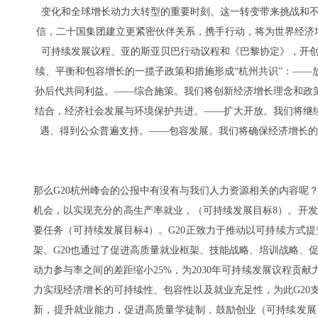
变化和全球增长动力大转型的重要时刻。这一转变带来挑战和不
信，二十国集团建立更紧密伙伴关系，携手行动，将为世界经济增
可持续发展议程、亚的斯亚贝巴行动议程和《巴黎协定》，开创
续、平衡和包容增长的一揽子政策和措施形成“杭州共识”：—
孙后代共同利益。——综合施策。我们将创新经济增长理念和政
结合，经济社会发展与环境保护共进。——扩大开放。我们将继
遇、得到公众普遍支持。——包容发展。我们将确保经济增长的
那么G20杭州峰会的公报中有没有与我们人力资源相关的内容呢
机会，以实现充分的高生产率就业，（可持续发展目标8）。开发
要任务（可持续发展目标4）。G20正致力于推动以可持续方式
架。G20也通过了促进高质量就业框架、技能战略、培训战略、促
动力参与率之间的差距缩小25%，为2030年可持续发展议程贡
力实现经济增长的可持续性、包容性以及就业充足性，为此G2
新，提升就业能力，促进高质量学徒制，鼓励创业（可持续发展目