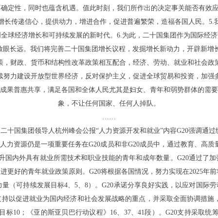
确定性，同时也蕴含机遇。值此时刻，我们所作出的决定事关能否有效应
长传递信心，提供动力，增进合作，促进普遍繁荣，造福各国人民。5.我
全球经济增长和可持续发展的新时代。6.为此，二十国集团作为国际经
—放眼长远。我们将完善二十国集团增长议程，发掘增长新动力，开辟新增
策，财政、货币和结构性改革政策相互配合，经济、劳动、就业和社会政
续努力建设开放型世界经济，反对保护主义，促进全球贸易和投资，加强
成果普惠共享，满足各国和全体人民尤其是妇女、青年和弱势群体的需
象，不让任何国家、任何人掉队。
……
？二十国集团领导人杭州峰会公报“人力资源开发和就业”内容G20强调通
人力资源仍是一项重要任务在G20成员和非G20成员中，通过教育、高
提升国内外具有就业所需技术和职业技能的青年和成年数量。G20通过了加
进更好的青年就业政策原则。G20将根据各国情况，努力实现在2025年
献力量（可持续发展目标4、5、8）。G20承诺分享良好实践，以应对国际
0支持以促进就业为国内经济和社会发展战略的重点，并采取全面协调措施
标10；《亚的斯亚贝巴行动议程》16、37、41段）。G20支持采取